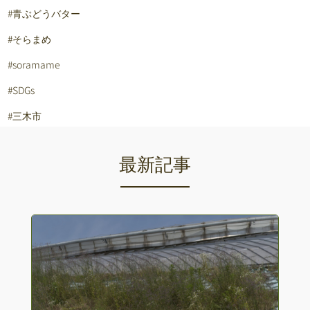
#青ぶどうバター
#そらまめ
#soramame
#SDGs
#三木市
最新記事